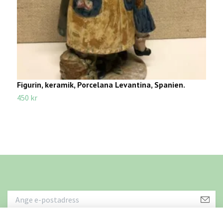
Figurin, keramik, Porcelana Levantina, Spanien.
S
450 kr
4