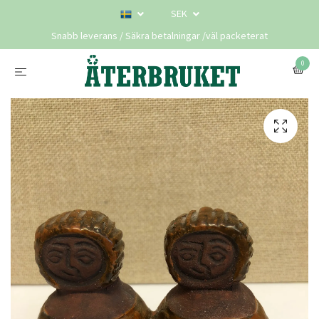
SEK
Snabb leverans / Säkra betalningar /väl packeterat
0