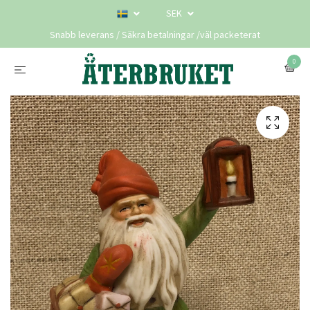
SEK
Snabb leverans / Säkra betalningar /väl packeterat
0