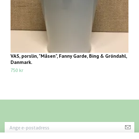
VAS, porslin, "Måsen", Fanny Garde, Bing & Gröndahl,
E
Danmark.
E
750 kr
3