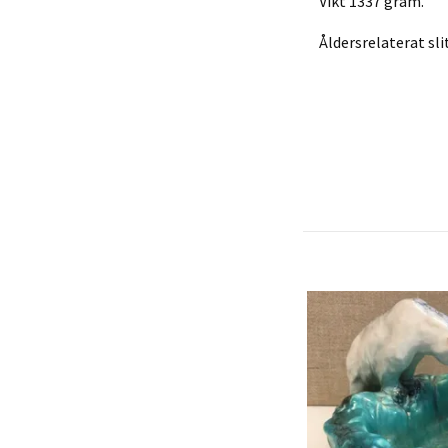
Vikt 1337 gram.
Åldersrelaterat sli