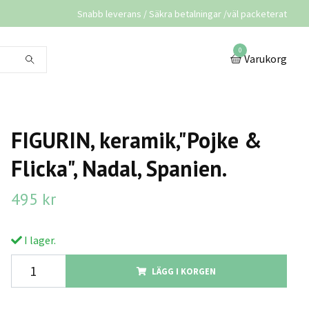
Snabb leverans / Säkra betalningar /väl packeterat
0
Varukorg
FIGURIN, keramik,"Pojke &
Flicka", Nadal, Spanien.
495 kr
I lager.
LÄGG I KORGEN