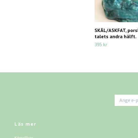
SKÅL/ASKFAT, porsl
talets andra hälft.
395 kr
Läs mer
Köpvillkor