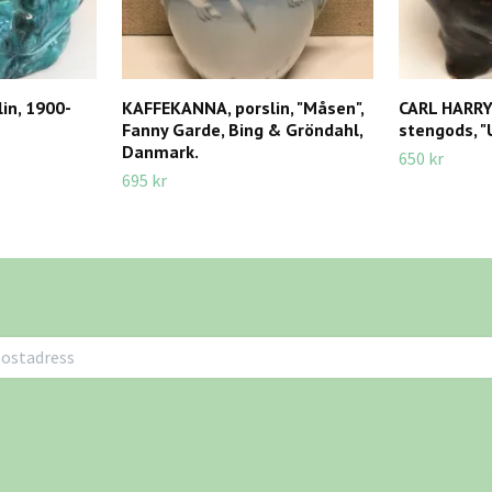
in, 1900-
KAFFEKANNA, porslin, "Måsen",
CARL HARRY
Fanny Garde, Bing & Gröndahl,
stengods, "
Danmark.
650 kr
695 kr