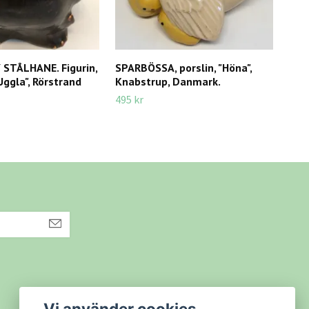
 STÅLHANE. Figurin,
SPARBÖSSA, porslin, "Höna",
VAS,
Uggla", Rörstrand
Knabstrup, Danmark.
450 
495 kr
Vi använder cookies