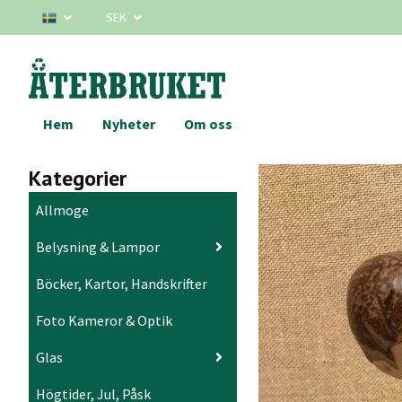
SEK
Hem
Nyheter
Om oss
Kategorier
Allmoge
Belysning & Lampor
Böcker, Kartor, Handskrifter
Foto Kameror & Optik
Glas
Högtider, Jul, Påsk