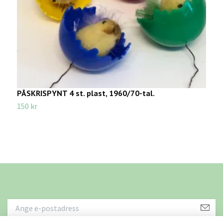
PÅSKRISPYNT 4 st. plast, 1960/70-tal.
P
150 kr
1