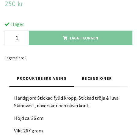
250 kr
I lager.
LÄGG I KORGEN
Lagersaldo:
1
PRODUKTBESKRIVNING
RECENSIONER
Handgjord Stickad fylld kropp, Stickad tröja & luva.
Skinnväst, näverskor och näverkont.
Höjd ca. 36 cm.
Vikt 267 gram.