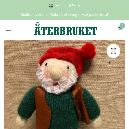
SEK
Snabb leverans / Säkra betalningar /väl packeterat
0