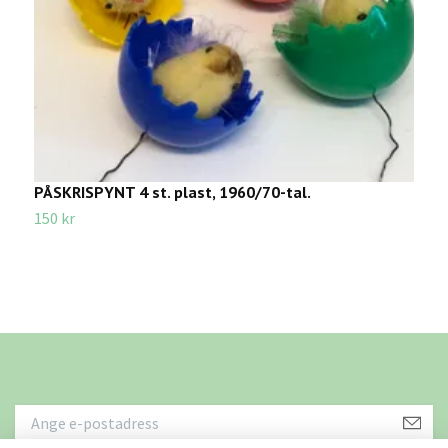
PÅSKRISPYNT 4 st. plast, 1960/70-tal.
J
150 kr
4