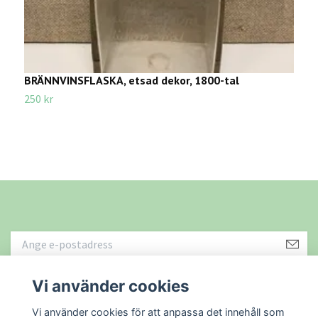
BRÄNNVINSFLASKA, etsad dekor, 1800-tal
F
250 kr
6
Vi använder cookies
Läs mer
Vi använder cookies för att anpassa det innehåll som