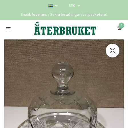
SEK
Snabb leverans / Säkra betalningar /väl packeterat
0