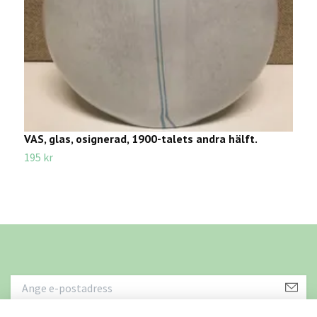
VAS, glas, osignerad, 1900-talets andra hälft.
R
195 kr
2