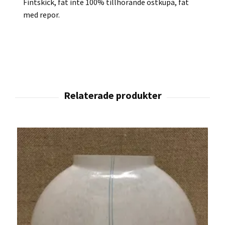
Fintskick, fat inte 100% tillhörande ostkupa, fat
med repor.