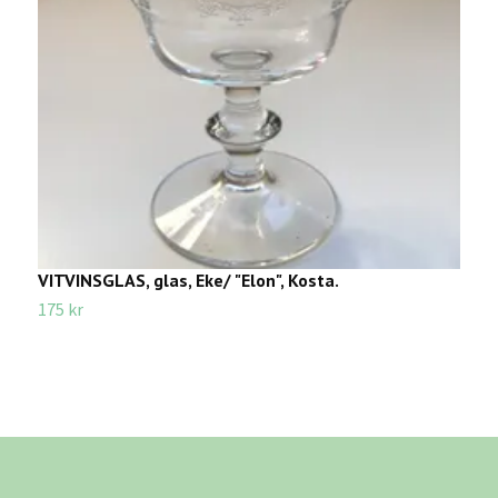
VITVINSGLAS, glas, Eke/ "Elon", Kosta.
B
K
175 kr
3