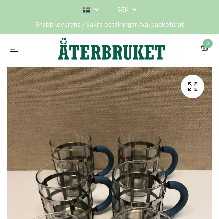
SEK
Snabb leverans / Säkra betalningar /väl packeterat
0