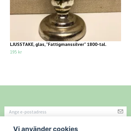
LJUSSTAKE, glas, "Fattigmanssilver" 1800-tal.
T
195 kr
3
Vi använder cookies