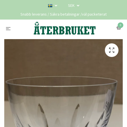
SEK
Snabb leverans / Säkra betalningar /väl packeterat
0