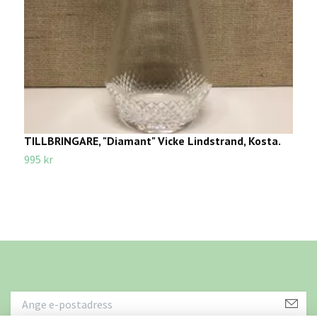
TILLBRINGARE, "Diamant" Vicke Lindstrand, Kosta.
G
995 kr
2