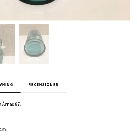
VNING
RECENSIONER
 Årnäs 87.
 cm.