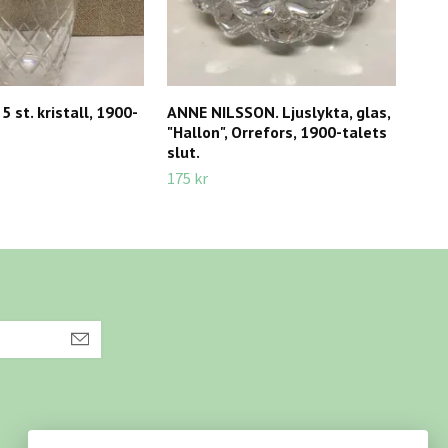
 st. kristall, 1900-
ANNE NILSSON. Ljuslykta, glas,
TIL
"Hallon", Orrefors, 1900-talets
190
slut.
250 
175 kr