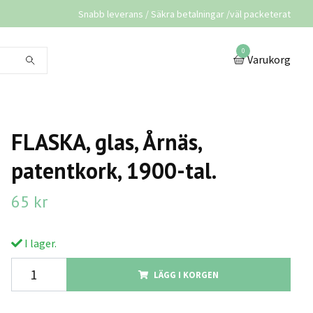
Snabb leverans / Säkra betalningar /väl packeterat
0
Varukorg
FLASKA, glas, Årnäs,
patentkork, 1900-tal.
65 kr
I lager.
LÄGG I KORGEN