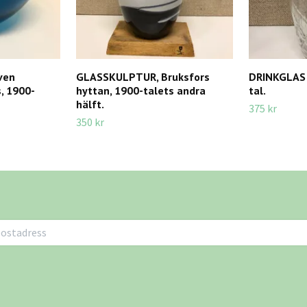
ven
GLASSKULPTUR, Bruksfors
DRINKGLAS 5
, 1900-
hyttan, 1900-talets andra
tal.
hälft.
375 kr
350 kr