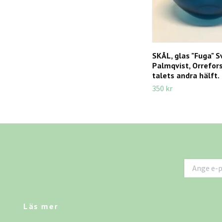
SKÅL, glas "Fuga" S
Palmqvist, Orrefors
talets andra hälft.
350 kr
Läs mer