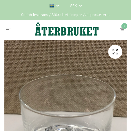
SEK
Snabb leverans / Säkra betalningar /väl packeterat
0