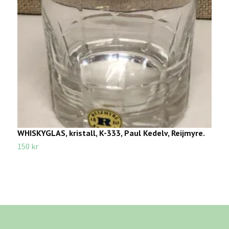
WHISKYGLAS, kristall, K-333, Paul Kedelv, Reijmyre.
T
"
150 kr
1