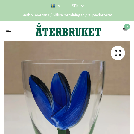
SEK
Snabb leverans / Säkra betalningar /väl packeterat
0