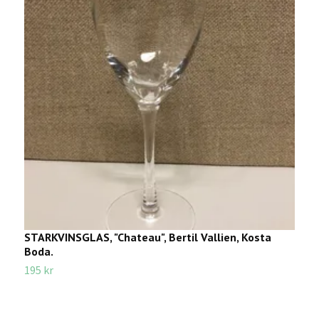
STARKVINSGLAS, "Chateau", Bertil Vallien, Kosta
D
Boda.
1
195 kr