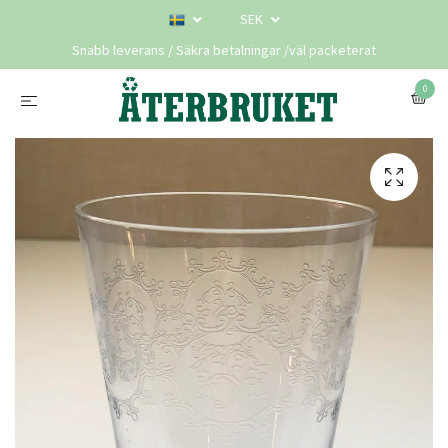
SEK
Snabb leverans / Säkra betalningar /väl packeterat
0