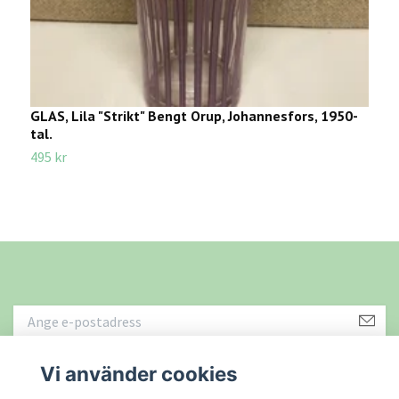
GLAS, Lila "Strikt" Bengt Orup, Johannesfors, 1950-
O
tal.
2
495 kr
Vi använder cookies