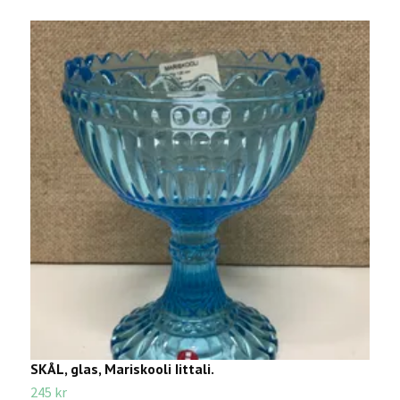
SKÅL, glas, Mariskooli Iittali.
S
245 kr
2