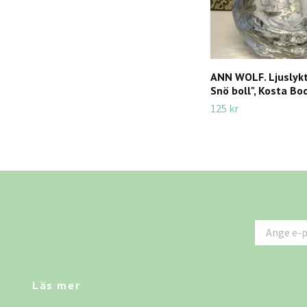
ANN WOLF. Ljuslykta
Snö boll", Kosta Bo
125 kr
Läs mer