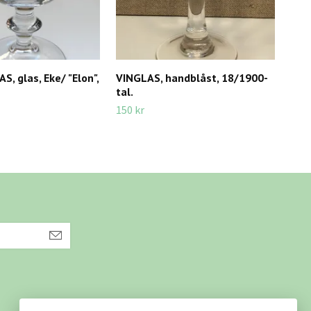
, glas, Eke/ "Elon",
VINGLAS, handblåst, 18/1900-
CHA
tal.
tale
150 kr
495 