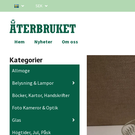
SEK
Hem
Nyheter
Om oss
Kategorier
Allmoge
Belysning & Lampor
Böcker, Kartor, Handskrifter
Foto Kameror & Optik
Glas
Högtider, Jul, Påsk