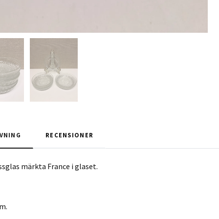
VNING
RECENSIONER
ressglas märkta France i glaset.
cm.