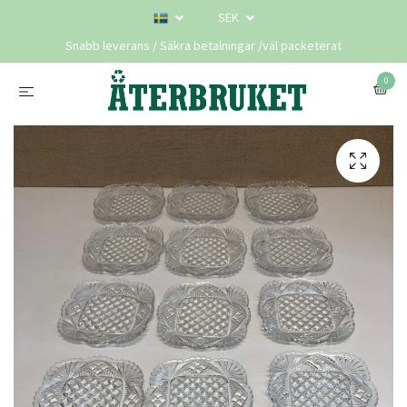
SEK
Snabb leverans / Säkra betalningar /väl packeterat
0