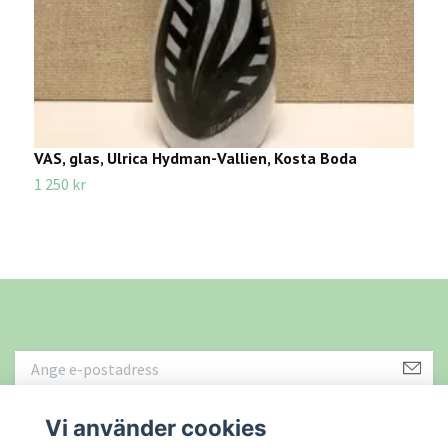
VAS, glas, Ulrica Hydman-Vallien, Kosta Boda
I
1 250 kr
4
Vi använder cookies