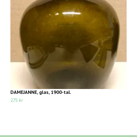
DAMEJANNE, glas, 1900-tal.
S
275 kr
7