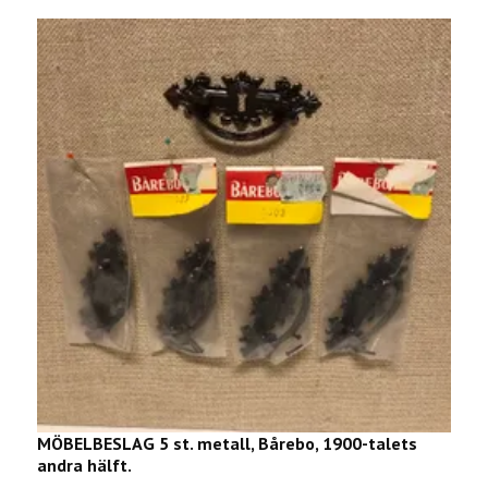
MÖBELBESLAG 5 st. metall, Bårebo, 1900-talets
N
andra hälft.
t