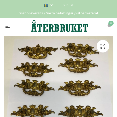
SEK
Snabb leverans / Säkra betalningar /väl packeterat
0