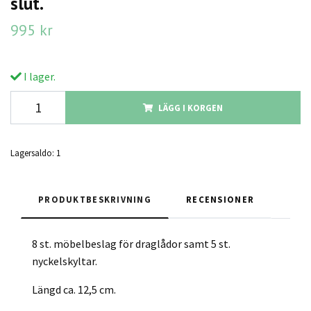
slut.
995 kr
I lager.
LÄGG I KORGEN
Lagersaldo:
1
PRODUKTBESKRIVNING
RECENSIONER
8 st. möbelbeslag för draglådor samt 5 st.
nyckelskyltar.
Längd ca. 12,5 cm.