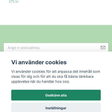
375 kr
1
Vi använder cookies
Läs mer
Vi använder cookies för att anpassa det innehåll som
visas för dig och för att du ska få bästa tänkbara
upplevelse när du handlar hos oss.
Godkänn alla
© 2026 Återbruket i Sundsvall AB
Powered by Quickbutik
Inställningar