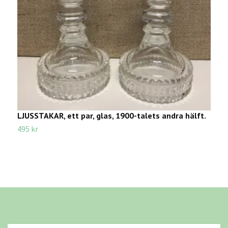
LJUSSTAKAR, ett par, glas, 1900-talets andra hälft.
L
495 kr
1