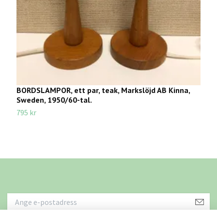
BORDSLAMPOR, ett par, teak, Markslöjd AB Kinna,
B
Sweden, 1950/60-tal.
1
795 kr