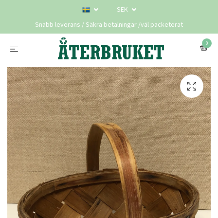
SEK
Snabb leverans / Säkra betalningar /väl packeterat
0