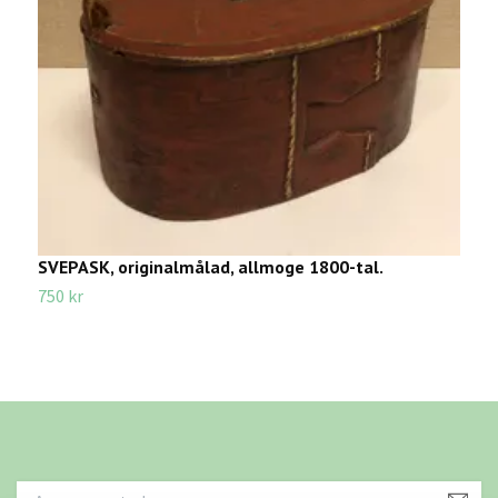
SVEPASK, originalmålad, allmoge 1800-tal.
S
750 kr
3