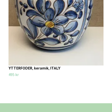
YTTERFODER, keramik, ITALY
B
495 kr
2