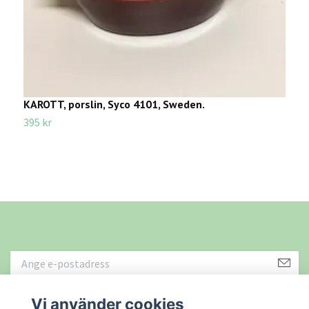
KAROTT, porslin, Syco 4101, Sweden.
S
B
395 kr
2
Vi använder cookies