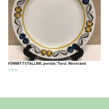
FÖRRÄTTSTALLRIK, porslin,"Tuva", Rörstrand.
D
G
125 kr
7