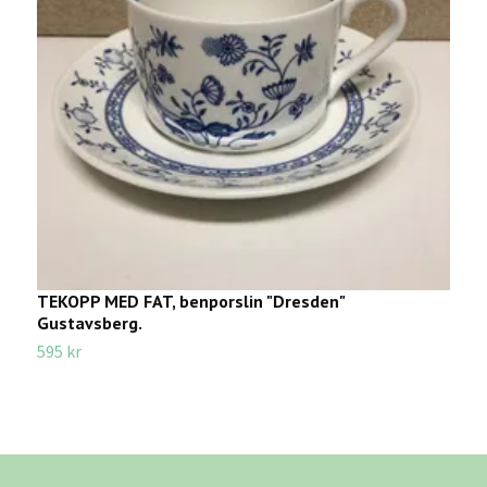
TEKOPP MED FAT, benporslin "Dresden"
E
Gustavsberg.
A
595 kr
7