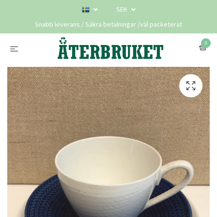
SEK
Snabb leverans / Säkra betalningar /väl packeterat
0