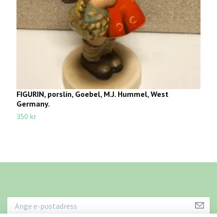
FIGURIN, porslin, Goebel, M.J. Hummel, West
F
Germany.
3
350 kr