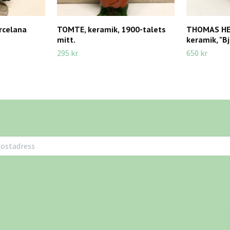
orcelana
TOMTE, keramik, 1900-talets
THOMAS HEL
mitt.
keramik, "Bj
295 kr
650 kr