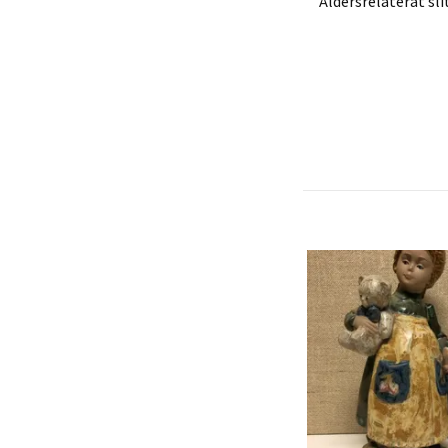
Åldersrelaterat sli