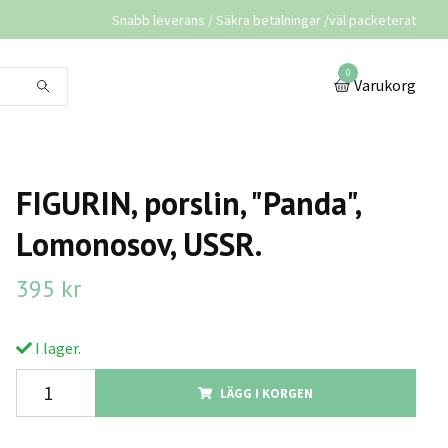
Snabb leverans / Säkra betalningar /väl packeterat
0
Varukorg
FIGURIN, porslin, "Panda",
Lomonosov, USSR.
395 kr
I lager.
LÄGG I KORGEN