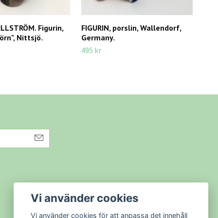
LSTRÖM. Figurin,
FIGURIN, porslin, Wallendorf,
TOM
örn", Nittsjö.
Germany.
Grä
andr
495 kr
295 
Vi använder cookies
Vi använder cookies för att anpassa det innehåll