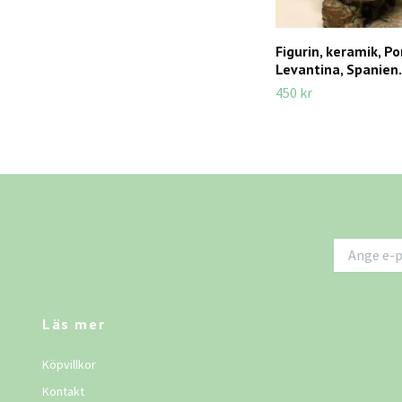
Figurin, keramik, P
Levantina, Spanien.
450 kr
Läs mer
Köpvillkor
Kontakt