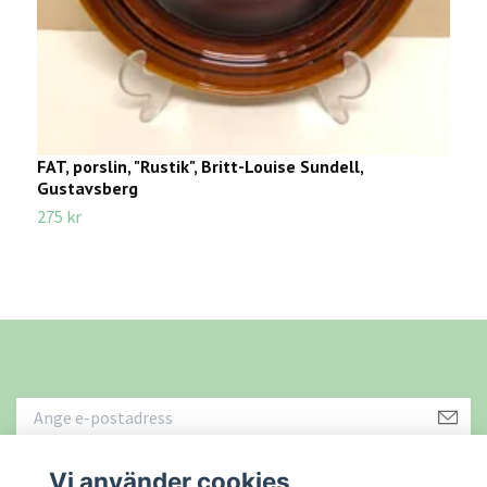
FAT, porslin, "Rustik", Britt-Louise Sundell,
K
Gustavsberg
B
275 kr
1
Vi använder cookies