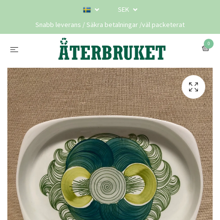
SEK
Snabb leverans / Säkra betalningar /väl packeterat
0