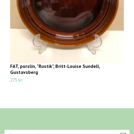
FAT, porslin, "Rustik", Britt-Louise Sundell,
M
Gustavsberg
E
275 kr
1