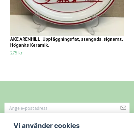
ÅKE ARENHILL. Uppläggningsfat, stengods, signerat,
T
Höganäs Keramik.
f
275 kr
4
Vi använder cookies