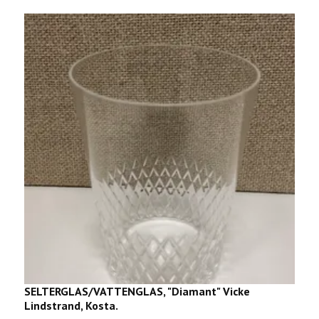
SELTERGLAS/VATTENGLAS, "Diamant" Vicke
V
Lindstrand, Kosta.
1