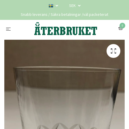
SEK
Snabb leverans / Säkra betalningar /väl packeterat
0