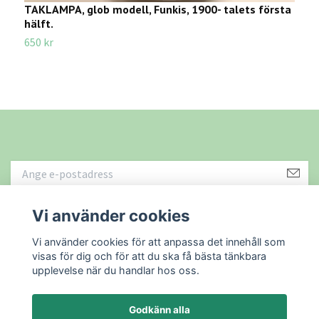
TAKLAMPA, glob modell, Funkis, 1900- talets första
A
hälft.
t
650 kr
1
Vi använder cookies
Läs mer
Vi använder cookies för att anpassa det innehåll som
visas för dig och för att du ska få bästa tänkbara
upplevelse när du handlar hos oss.
Godkänn alla