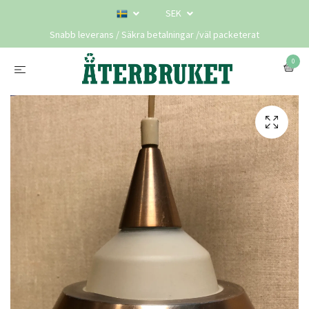
SEK
Snabb leverans / Säkra betalningar /väl packeterat
0