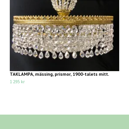
TAKLAMPA, mässing, prismor, 1900-talets mitt.
T
t
1 295 kr
2