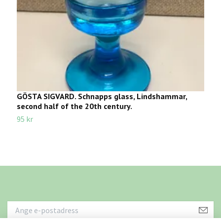
GÖSTA SIGVARD. Schnapps glass, Lindshammar,
J
second half of the 20th century.
2
95 kr