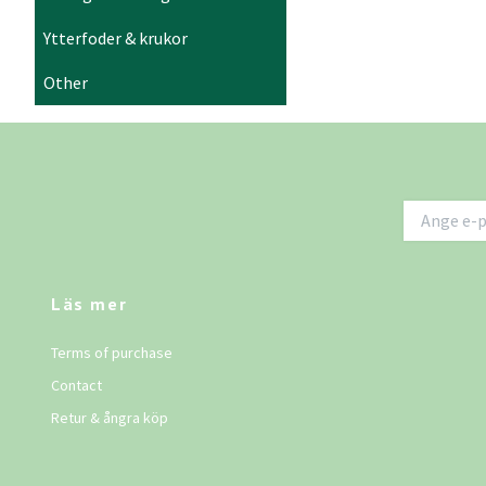
Ytterfoder & krukor
Other
Läs mer
Terms of purchase
Contact
Retur & ångra köp