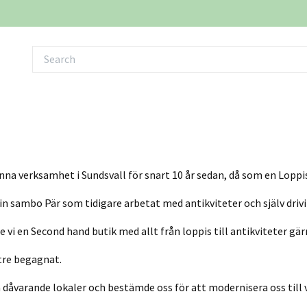
na verksamhet i Sundsvall för snart 10 år sedan, då som en Loppi
in sambo Pär som tidigare arbetat med antikviteter och själv drivi
i en Second hand butik med allt från loppis till antikviteter gä
tre begagnat.
a dåvarande lokaler och bestämde oss för att modernisera oss till 