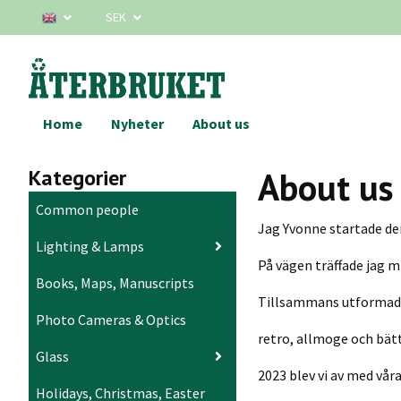
SEK
Home
Nyheter
About us
Kategorier
About us
Common people
Jag Yvonne startade den
Lighting & Lamps
På vägen träffade jag m
Books, Maps, Manuscripts
Tillsammans utformade v
Photo Cameras & Optics
retro, allmoge och bät
Glass
2023 blev vi av med vår
Holidays, Christmas, Easter