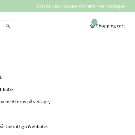
Fast delivery / Secure payments / well packaged
0
Shopping cart
s.
t butik.
rna med focus på vintage,
vår befintliga Webbutik.