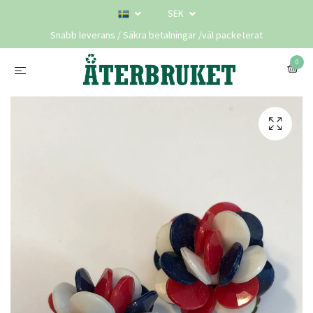
SEK
Snabb leverans / Säkra betalningar /väl packeterat
0