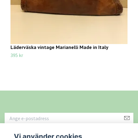
Läderväska vintage Marianelli Made in Italy
A
f
395 kr
7
Vi använder cookies