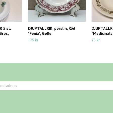
 5 st.
DJUPTALLRIK, porslin, Röd
DJUPTALLRI
Bros,
"Fenix", Gefle.
"Medicinalv
125 kr
75 kr