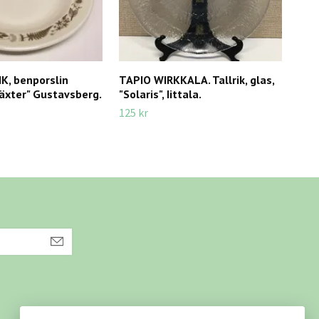
K, benporslin
TAPIO WIRKKALA. Tallrik, glas,
MATT
äxter" Gustavsberg.
"Solaris", Iittala.
7, J
125 kr
150 