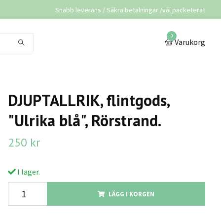
Snabb leverans / Säkra betalningar /väl packeterat
0
Varukorg
DJUPTALLRIK, flintgods,
"Ulrika blå", Rörstrand.
250 kr
I lager.
LÄGG I KORGEN