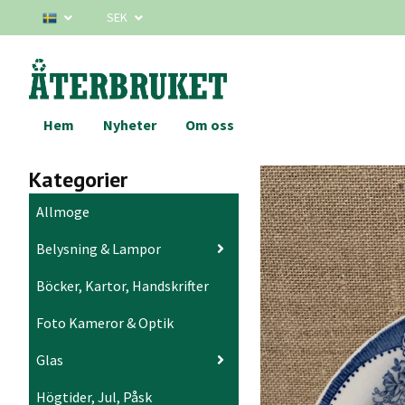
SEK
Hem
Nyheter
Om oss
Kategorier
Allmoge
Belysning & Lampor
Böcker, Kartor, Handskrifter
Foto Kameror & Optik
Glas
Högtider, Jul, Påsk