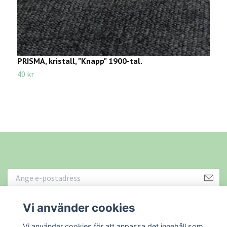
PRISMA, kristall, "Knapp" 1900-tal.
P
40 kr
7
Vi använder cookies
Läs mer
Vi använder cookies för att anpassa det innehåll som