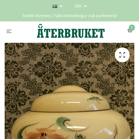
SEK
Snabb leverans / Säkra betalningar /väl packeterat
0