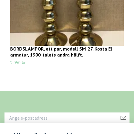
BORDSLAMPOR, ett par, modell SM-27, Kosta El-
B
armatur, 1900-talets andra hälft.
1
2 950 kr