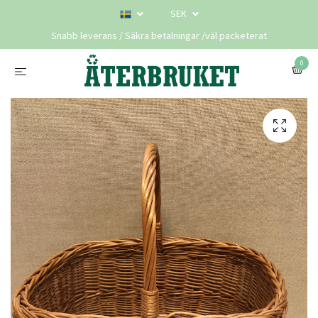
SEK
Snabb leverans / Säkra betalningar /väl packeterat
0