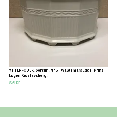
YTTERFODER, porslin, Nr 3 "Waldemarsudde" Prins
Y
Eugen, Gustavsberg.
2
850 kr