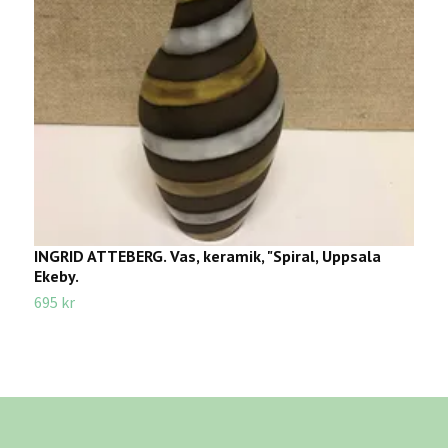
INGRID ATTEBERG. Vas, keramik, "Spiral, Uppsala
S
Ekeby.
8
695 kr