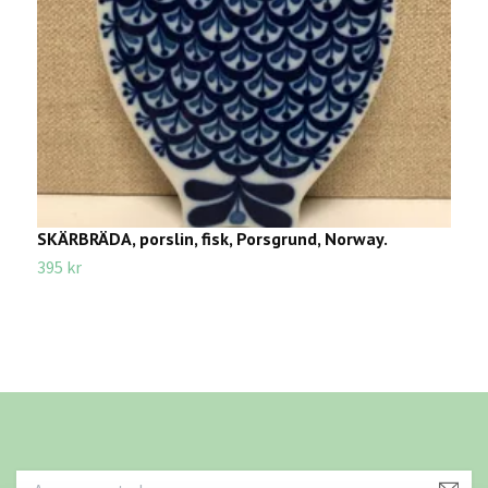
SKÄRBRÄDA, porslin, fisk, Porsgrund, Norway.
K
395 kr
3