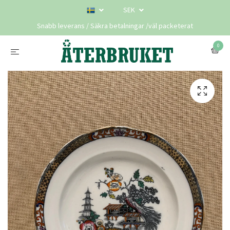
SEK
Snabb leverans / Säkra betalningar /väl packeterat
0