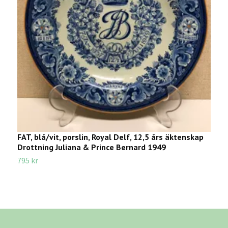
FAT, blå/vit, porslin, Royal Delf, 12,5 års äktenskap
D
Drottning Juliana & Prince Bernard 1949
G
795 kr
7