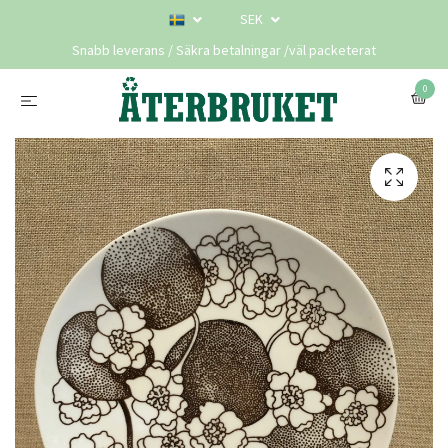
SEK
Snabb leverans / Säkra betalningar /väl packeterat
0