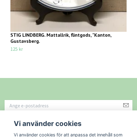
STIG LINDBERG. Mattallrik, flintgods, "Kanton,
M
Gustavsberg.
f
125 kr
7
Vi använder cookies
Läs mer
Vi använder cookies för att anpassa det innehåll som