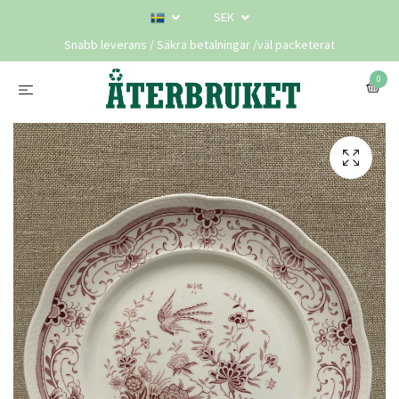
SEK
Snabb leverans / Säkra betalningar /väl packeterat
0