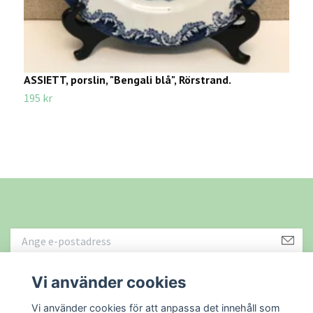
ASSIETT, porslin, "Bengali blå", Rörstrand.
D
195 kr
1
Vi använder cookies
Läs mer
Vi använder cookies för att anpassa det innehåll som