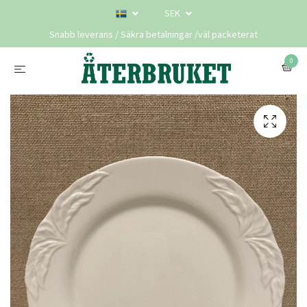
SEK
Snabb leverans / Säkra betalningar /väl packeterat
0