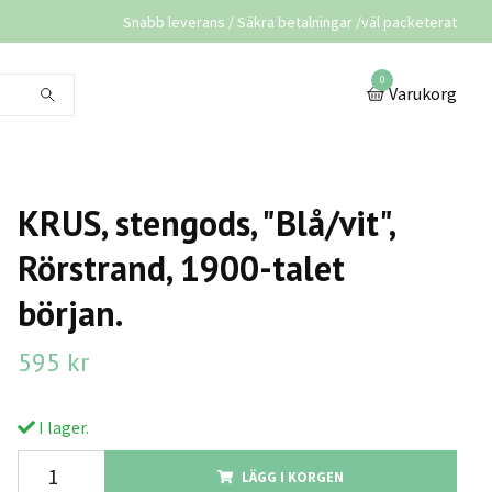
Snabb leverans / Säkra betalningar /väl packeterat
0
Varukorg
KRUS, stengods, "Blå/vit",
Rörstrand, 1900-talet
början.
595 kr
I lager.
LÄGG I KORGEN