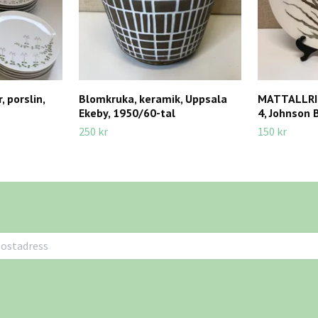
 porslin,
Blomkruka, keramik, Uppsala
MATTALLRIK, 
Ekeby, 1950/60-tal
4, Johnson 
250 kr
150 kr