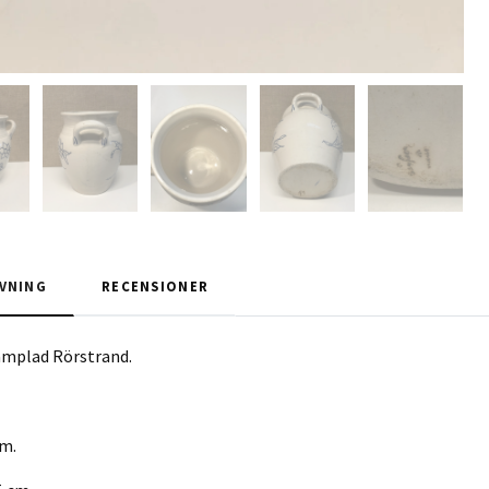
VNING
RECENSIONER
ämplad Rörstrand.
cm.