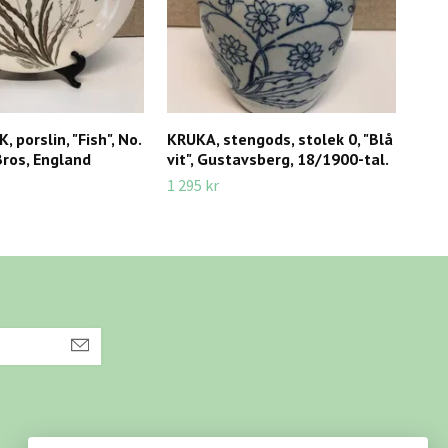
porslin, "Fish", No.
KRUKA, stengods, stolek 0, "Blå
VÄG
Bros, England
vit", Gustavsberg, 18/1900-tal.
Cor
1 295 kr
495 