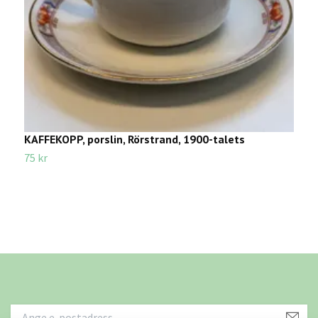
KAFFEKOPP, porslin, Rörstrand, 1900-talets
M
G
75 kr
9