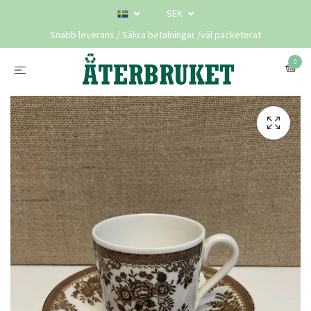
SEK
Snabb leverans / Säkra betalningar /väl packeterat
0